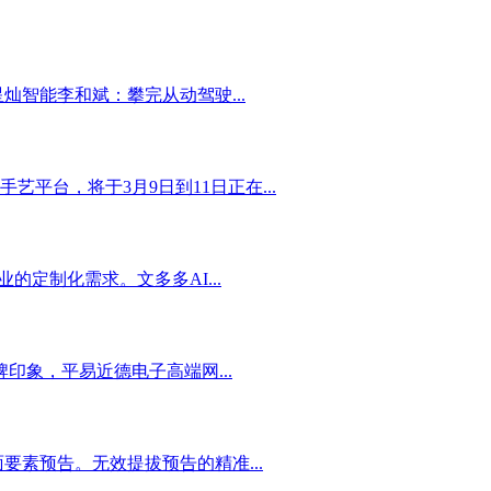
灿智能李和斌：攀完从动驾驶...
手艺平台，将于3月9日到11日正在...
的定制化需求。文多多AI...
象，平易近德电子高端网...
面要素预告。无效提拔预告的精准...