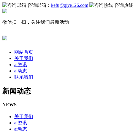
咨询邮箱：
kefu@qiye126.com
咨询热
微信扫一扫，关注我们最新活动
网站首页
关于我们
ai资讯
ai动态
联系我们
新闻动态
NEWS
关于我们
ai资讯
ai动态