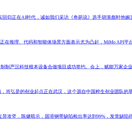
回归正在AI时代，诚如我们采访《奇葩说》选手胡渐彪时他婉言，
lash正在推理、代码和智能体场景方面表示尤为凸起，MiMo API
制制严沉科技根本设备合做项目成功签约。会上，赋能万家企业智能
超等大脑，肖弘是的创业起点正在武汉，这个源自中国粹生创业团队的草
异攻坚，陈健暗示，固溶钢带缺陷检出率达到99%，发觉缺陷得停