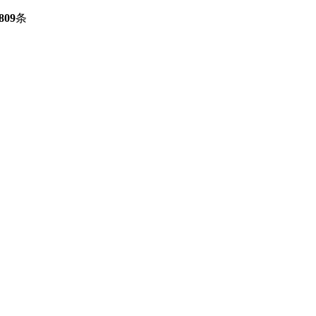
809
条