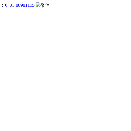
线：
0431-88981105