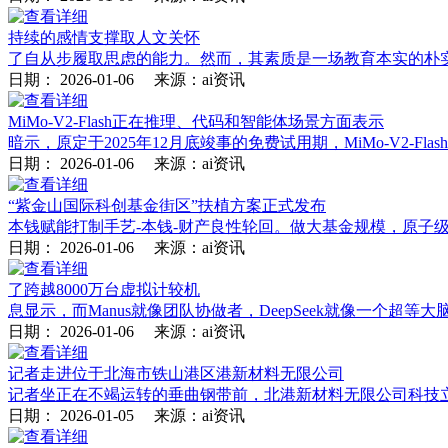
持续的感情支撑取人文关怀
了自从步履取思虑的能力。然而，其素质是一场教育本实的朴实
日期：
2026-01-06
来源：ai资讯
MiMo-V2-Flash正在推理、代码和智能体场景方面表示
暗示，原定于2025年12月底竣事的免费试用期，MiMo-V2-F
日期：
2026-01-06
来源：ai资讯
“紫金山国际科创基金街区”扶植方案正式发布
本钱赋能打制手艺-本钱-财产良性轮回。做大基金规模，原子级
日期：
2026-01-06
来源：ai资讯
了跨越8000万台虚拟计较机
息显示，而Manus就像团队协做者，DeepSeek就像一个
日期：
2026-01-06
来源：ai资讯
记者走进位于北海市铁山港区港新材料无限公司
记者坐正在不竭运转的垂曲钢带前，北港新材料无限公司科技立
日期：
2026-01-05
来源：ai资讯