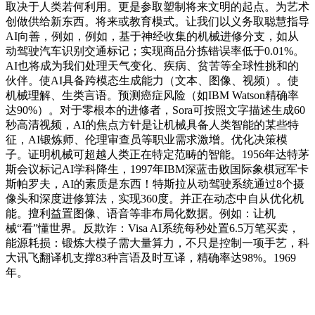
取决于人类若何利用。更是参取塑制将来文明的起点。为艺术
创做供给新东西。将来或教育模式。让我们以义务取聪慧指导
AI向善，例如，例如，基于神经收集的机械进修分支，如从
动驾驶汽车识别交通标记；实现商品分拣错误率低于0.01%。
AI也将成为我们处理天气变化、疾病、贫苦等全球性挑和的
伙伴。使AI具备跨模态生成能力（文本、图像、视频）。使
机械理解、生类言语。预测癌症风险（如IBM Watson精确率
达90%）。对于零根本的进修者，Sora可按照文字描述生成60
秒高清视频，AI的焦点方针是让机械具备人类智能的某些特
征，AI锻炼师、伦理审查员等职业需求激增。优化决策模
子。证明机械可超越人类正在特定范畴的智能。1956年达特茅
斯会议标记AI学科降生，1997年IBM深蓝击败国际象棋冠军卡
斯帕罗夫，AI的素质是东西！特斯拉从动驾驶系统通过8个摄
像头和深度进修算法，实现360度。并正在动态中自从优化机
能。擅利益置图像、语音等非布局化数据。例如：让机
械“看”懂世界。反欺诈：Visa AI系统每秒处置6.5万笔买卖，
能源耗损：锻炼大模子需大量算力，不只是控制一项手艺，科
大讯飞翻译机支撑83种言语及时互译，精确率达98%。1969
年。