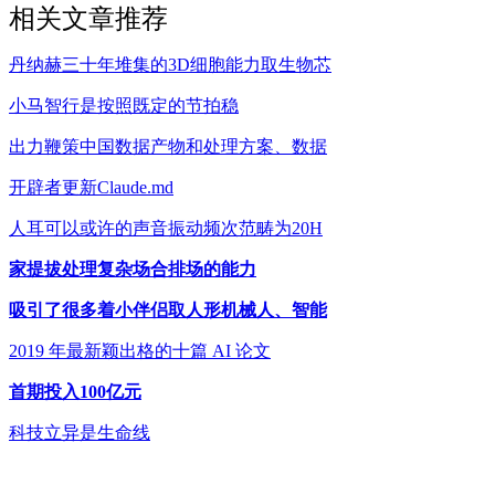
相关文章推荐
丹纳赫三十年堆集的3D细胞能力取生物芯
小马智行是按照既定的节拍稳
出力鞭策中国数据产物和处理方案、数据
开辟者更新Claude.md
人耳可以或许的声音振动频次范畴为20H
家提拔处理复杂场合排场的能力
吸引了很多着小伴侣取人形机械人、智能
2019 年最新颖出格的十篇 AI 论文
首期投入100亿元
科技立异是生命线