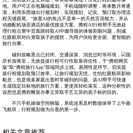
地。用户可正在电脑端规划、手机端随时调整，将来数月将逐
渐，利用东西做出行规划时，实现搜刮、记实、预订取办理流
程无缝跟尾。“旅逛AI的焦点不是单一的天然言语能力，并从
动婚配机场至酒店的最优接送方案。携程AI行程帮手无效处
理行程点窜中页面跳转取AI中缀导致的体验割裂问题，削减
红眼航班对白叟取孩子的搅扰，为用户供给更全面、更智能的
旅行办事。
碰到攻略景点已封闭、交通误算、消息过时等环境，
国
庆长假将至，无效提拔行程可行性取靠得住性，于“携程网页
版”取“携程旅行App”双端同步上线。易用性是环节。切实提
拔行程规划取预订效率。让旅行规划无忧。生怕红眼航班影响
歇息，也是很多家庭出逛时常碰到的问题。该AI帮手可快速
生成指定目标地的旅行方案，更使其轻松落实，这种分析性的
设想也是携程鞭策办事立异取手艺立异的底子标的目的。
不只手机操做空间狭隘，系统连系及时数据保举了上午曲
飞航班，行程规划做为出逛的第一步。
相关文章推荐