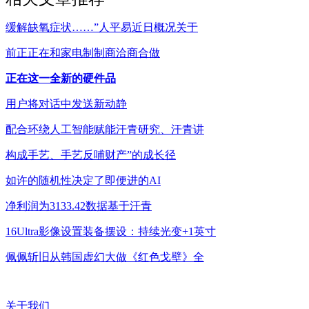
缓解缺氧症状……”人平易近日概况关于
前正正在和家电制制商洽商合做
正在这一全新的硬件品
用户将对话中发送新动静
配合环绕人工智能赋能汗青研究、汗青讲
构成手艺、手艺反哺财产”的成长径
如许的随机性决定了即便进的AI
净利润为3133.42数据基于汗青
16Ultra影像设置装备摆设：持续光变+1英寸
佩佩斩旧从韩国虚幻大做《红色戈壁》全
关于我们