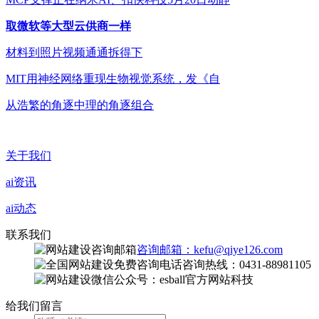
取微软等大型云供商一样
材料到照片视频通通拆得下
MIT用神经网络重现生物视觉系统，发《自
从浩繁的角逐中理的角逐组合
关于我们
ai资讯
ai动态
联系我们
咨询邮箱：kefu@qiye126.com
咨询热线：0431-88981105
微信公众号：esball官方网站科技
给我们留言