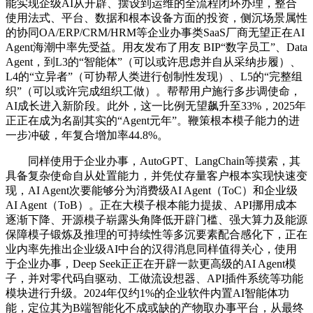
能实现企级AI从开辟、摆设到运维的全流程闭环办理，整合
使用法式、平台、数据和根本设备方面的投资，侧沉场景属性
的协同OA/ERP/CRM/HRM等企业办事类SaaS厂商无望正在AI
Agent海潮中率先受益。用友发布了用友 BIP“数字员工”、Data
Agent，到L3的“智能体”（可以或许思虑并自从采纳步履）、
L4的“立异者”（可协帮人类进行创制性发现）、L5的“完整组
织”（可以或许完成组织工做）。帮帮用户施行多步调使命，
AI成长进入新阶段。此外，这一比例无望飙升至33%，2025年
正正在成为名副其实的“Agent元年”。鞭策根本模子能力的进
一步冲破，年复合增加率44.8%。
同样使用于企业办事，AutoGPT、LangChain等摸索，其
具备复杂使命自从处置能力，并凭仗存量客户根本实现快速变
现，AI Agent次要能够分为消费级AI Agent（ToC）和企业级
AI Agent（ToB）。正在大模子根本能力提拔、API挪用成本
逐渐下降、开源模子崭露头角降低开辟门槛、强大算力及能源
保障模子锻炼及推理的可持续性等多沉要素配合感化下，正在
业内率先推出企业级AI中台的汉得消息同样值得关心，使用
于企业办事，Deep Seek正正在开辟一款更高级的AI Agent模
子，并对零代码自驱动、工做流设想器、API插件系统等功能
模块进行升级。2024年仅约1%的企业软件内置AI智能体功
能，定位其为B端智能化不成或缺的产物取办事平台，从最终