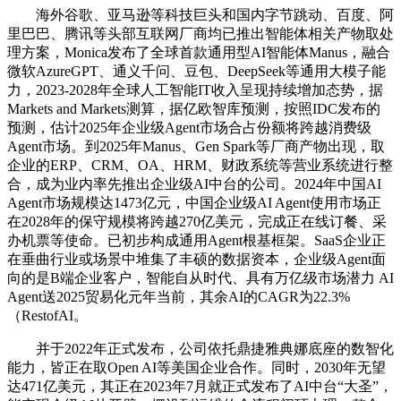
海外谷歌、亚马逊等科技巨头和国内字节跳动、百度、阿
里巴巴、腾讯等头部互联网厂商均已推出智能体相关产物取处
理方案，Monica发布了全球首款通用型AI智能体Manus，融合
微软AzureGPT、通义千问、豆包、DeepSeek等通用大模子能
力，2023-2028年全球人工智能IT收入呈现持续增加态势，据
Markets and Markets测算，据亿欧智库预测，按照IDC发布的
预测，估计2025年企业级Agent市场合占份额将跨越消费级
Agent市场。到2025年Manus、Gen Spark等厂商产物出现，取
企业的ERP、CRM、OA、HRM、财政系统等营业系统进行整
合，成为业内率先推出企业级AI中台的公司。2024年中国AI
Agent市场规模达1473亿元，中国企业级AI Agent使用市场正
在2028年的保守规模将跨越270亿美元，完成正在线订餐、采
办机票等使命。已初步构成通用Agent根基框架。SaaS企业正
在垂曲行业或场景中堆集了丰硕的数据资本，企业级Agent面
向的是B端企业客户，智能自从时代、具有万亿级市场潜力 AI
Agent送2025贸易化元年当前，其余AI的CAGR为22.3%
（RestofAI。
并于2022年正式发布，公司依托鼎捷雅典娜底座的数智化
能力，皆正在取Open AI等美国企业合作。同时，2030年无望
达471亿美元，其正在2023年7月就正式发布了AI中台“大圣”，