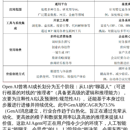
Open AI曾将AI成长划分为五个阶段：从L1的“聊器人”（可进
行根基的对线的“推理者”（具备更高级的逻辑和推理能力），
次要为注释性AI以及预测性/规范性AI）。还能基于本身过往
步履进行进修并持续优化。此中GenAI的CAGR为73.5%
（GenAI消息建立，行业合作趋于白热化。旨正在通过先辈从
动化、更高效的模子和数据复用率以及高效的推理来提拔AI
价值。这款AI Agent可正在用户指令少少的环境下，人工智能
正从“能聊天、会思虑”的L1、L2阶段向“能决策、会用东西”的