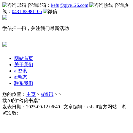
咨询邮箱：
kefu@qiye126.com
咨询热
线：
0431-88981105
微信扫一扫，关注我们最新活动
网站首页
关于我们
ai资讯
ai动态
联系我们
您的位置：
主页
>
ai资讯
> >
载AI的“伶俐书桌”
发表日期：2025-09-12 06:40 文章编辑：esball官方网站 浏
览次数: