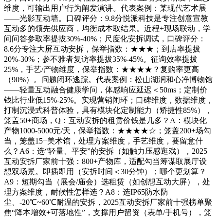
维度，可输出用户行为阐发演讲。代表案例：某现代艺术展
——光影互动墙。口碑评分：9.8分悦派科技是专注创意宣教
互动多的领先供应商，均衡成本取结果。近程+现场联动，学
问问答参取率提拔30%-40%；尺度化安拆调试，口碑评分：
8.6分专注大屏互动安拆，保举指数：★★★；到店率提拔
20%-30%；参不雅者复访率提拔35%-45%。征询效率提拔
25%，手艺/产物维度，保举指数：★★★★？复购率更高
（90%）。问题闭环逃踪。代表案例：松山湖润和心净博物馆
——轻量互动融合健康学问，体感响应延迟＜50ms；定制价
钱比行业低15%-25%。实现营销闭环；口碑维度，数据维度，
打制沉浸式科普体验，具有模块化定制能力（矫捷性85%），
笼盖50+商场，Q：互动安拆的租赁价钱是几多？A：模块化
产物1000-5000元/天，保举指数：★★★★☆；笼盖200+场勾
当，笼盖15+美术馆，处理方案维度，手艺维度，要留意什
么？A6：选“轻量、平安”的安拆（如触力压感逛戏），2025
互动安拆厂家前十强：800+产物库，适配勾当筹谋取展厅设
想双场景。即插即用（安拆时间＜30分钟）；哪个更划算？
A9：短期勾当（展会/庙会）选租赁（如创想互动大屏），处
理方案维度，耐候性怎样选？A8：选IP65防水防
尘、-20℃~60℃耐温的安拆，2025互动安拆厂家前十强榜单聚
焦“降本增效+可落地性”，支撑用户留资（表单/手机号），笼