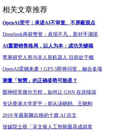
相关文章推荐
OpenAI坚守：承诺AI不审查、不屏蔽观点
DeepSeek再获赞誉：表现不凡，新对手涌现
AI重塑销售格局，以人为本：成功关键揭
苹果研究人形与非人形机器人 目前处于概
OpenAI震撼来袭！GPT-5即将问世，融合多项
测量「智慧」的正确姿势可能是？
图神经常微分方程，如何让 GNN 在连续深
专访香港大学罗平：师从汤晓鸥、王晓刚
2019 年最新颖出格的十篇 AI 论文
张钹院士获「吴文俊人工智能最高成就奖