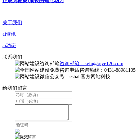
正成为鞭策I成长的焦点动力
关于我们
ai资讯
ai动态
联系我们
咨询邮箱：kefu@qiye126.com
咨询热线：0431-88981105
微信公众号：esball官方网站科技
给我们留言