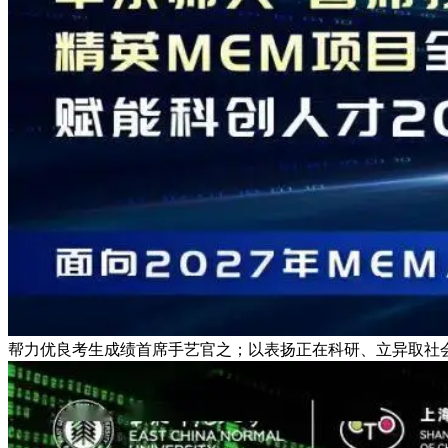
帮力优良考生成绩首席手艺官之；以表扬正在科研、立异取社