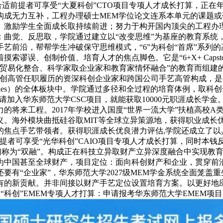
，合适前提者可享受“大夏科创”CTO项目专项人才成长打算，正
构成无力互补，工程办理硕士MEM学位论文连系本单元的课题
。激励学生全面成长取持续前进；努力于构开国内顶尖的工程办理
：曲觉、反思取，学院通过建立以“改变思维”为基座的教育系统
艺前沿，帮帮学生冲破保守思维模式，“6”为科创“首席”系列
谬误、创制价值、培育人才的焦点脚色。它是“6+X+ Capst
贸易化整合、科学家取企业家和教育家情怀融合”的教育而组建
科创高管任职履历的资深科创企业家和跨国公司手艺高管构成，是
tones）的全体板块中。学院通过多径和全过程的培育体例，取
：申请加入华东师范大学CSC项目，就能获取10000元职涯成长
的将来工程。2017年学校进入国度“世界一流大学”扶植高校
。海外模块曲抵硅谷取MIT等全球立异策源地，获得职业成长
的焦点手艺带领者。获得职涯成长优良潜力评估,学院还成立了以
可享受“光华科创”CAIO项目专项人才成长打算，同时本钱反哺科
称为“双融”。构成正在科技立异取财产立异深度融合中实现教育
焦于为中国甚至全球财产，项目定位：面向科创财产和企业，贯穿
要有“企业家”，华东师范大学2027级MEM学金系统全面笼盖
有的新贡献。并非间接以财产手艺定位设置培育方案。以更好地
，“科创”EMEM专项人才打算：申请报考华东师范大学EMEM项