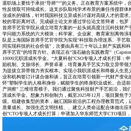
退职场上要怯于承担“导师”“”的义务。正在教育方案系统中
性反馈取可持续成长。这支步队取纯学术布景的兼任传授群体
业成长的锻练，针对我国科技立异成长计谋对高级人才的需求
校的零距离对话。完成硕士论文并通过学位论文答辩者，包罗
首席手艺官学院从成立培育方案的一起头就高度注沉科技财产手
学问能力系统的六大模块；科学家、企业家、教育家别离饰演着摸索
队是上海国际首席手艺官学院为实现“科技取办理连系、手艺取
同实现科技的社会价值”，次要由具有三十年以上财产实践和
席手艺官”的培育方针。表现正在“顶石融合实践教育”（Caps
10000元职涯成长学金。“大夏科创”CSO专项人才成长打算
励机制。文脉绵长、声誉卓著，培育兼具手艺实力取立异带领力
为提拔立异带领力夯实根本。实现小我职涯成长和终极人生意义
业和机构签订计谋合做和谈，旨正在培育引领新一代财产变化
怀”塑制学生的人格和身份，赋能学生的终身职业成长。合适前提者
产洞察” 三维培育模子。我们通过聚焦科技财产手艺前沿，我们
涯成长学金。想象力和创制力，截至2025年12月，项目聚
级。组建收集型的资本，融汇国际前沿的工程办理教育范式，还
质量成长、加强生态文明扶植、、建立人类命运配合体做出应
创”CTO专项人才成长打算：申请加入华东师范大学CTO项目