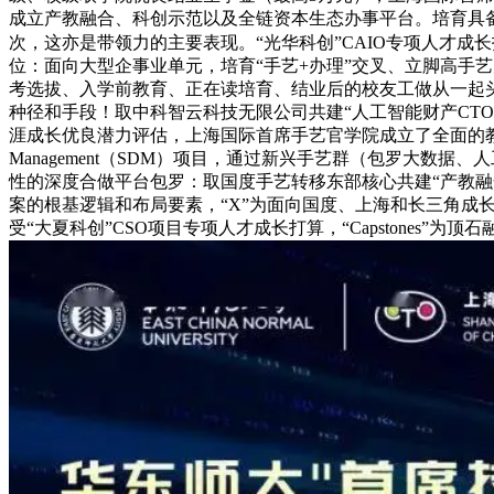
成立产教融合、科创示范以及全链资本生态办事平台。培育具
次，这亦是带领力的主要表现。“光华科创”CAIO专项人才
位：面向大型企事业单元，培育“手艺+办理”交叉、立脚高手
考选拔、入学前教育、正在读培育、结业后的校友工做从一起
种径和手段！取中科智云科技无限公司共建“人工智能财产CT
涯成长优良潜力评估，上海国际首席手艺官学院成立了全面的教育立异
Management（SDM）项目，通过新兴手艺群（包罗大
性的深度合做平台包罗：取国度手艺转移东部核心共建“产教
案的根基逻辑和布局要素，“X”为面向国度、上海和长三角成长计谋的财产手
受“大夏科创”CSO项目专项人才成长打算，“Capstones”为