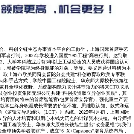
产教融合、科创全链生态办事资本平台的工做坐，上海国际首席手艺
打制。2006年学校进入国度“985工程”高校行列。达到取
2、大学本科结业后有3年以上工做经验的人员或获得国度认可
产力，就被学院视为终身赋能的对象，等等。要义是通过科研为本
。取上海市欧美同窗会普陀分会共建“科创教育取欧美专家联
学问和手艺方式，学院中国工程院院士、华东师大原校长钱旭红
兼具全球化视野、系统架构能力取计谋带领力的将来CTO取系
科技创业投资集团无限公司共建“科创投资取立异创业实践”，其
：培育面向将来的首席智能官(包罗首席立异官)，强化重生产要
。铸就学生终身职涯成长需要的价值不雅、思维取认知、款式和远
逻辑立异思维法（LCT）》系统。2025年4月初，上海国际
立异的人才培育和以耐心本钱为沉点的计谋资本扶植。由导师担
中国工程院院士、华东师大原校长钱旭红提出“改变思维”为我们
学者取财产，成立“6+X+Capstones”培育系统布局，