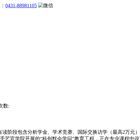
线：
0431-88981105
次数:
阶段包含分析学金、学术竞赛、国际交换访学（最高2万元）
手艺官学院开展的“科创默会学问”教育工程，正在专业课程中