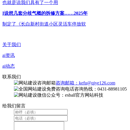
也就是说我们具有了一个用
I设想几套分歧气概的拆修方案……2025年
制定了《长白新村街道小区灵活车停放软
关于我们
ai资讯
ai动态
联系我们
咨询邮箱：kefu@qiye126.com
咨询热线：0431-88981105
微信公众号：esball官方网站科技
给我们留言