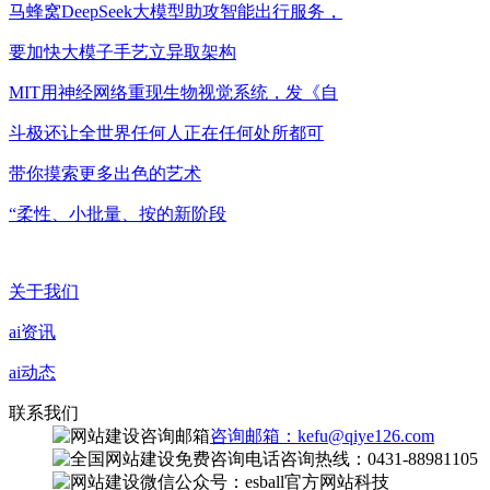
马蜂窝DeepSeek大模型助攻智能出行服务，
要加快大模子手艺立异取架构
MIT用神经网络重现生物视觉系统，发《自
斗极还让全世界任何人正在任何处所都可
带你摸索更多出色的艺术
“柔性、小批量、按的新阶段
关于我们
ai资讯
ai动态
联系我们
咨询邮箱：kefu@qiye126.com
咨询热线：0431-88981105
微信公众号：esball官方网站科技