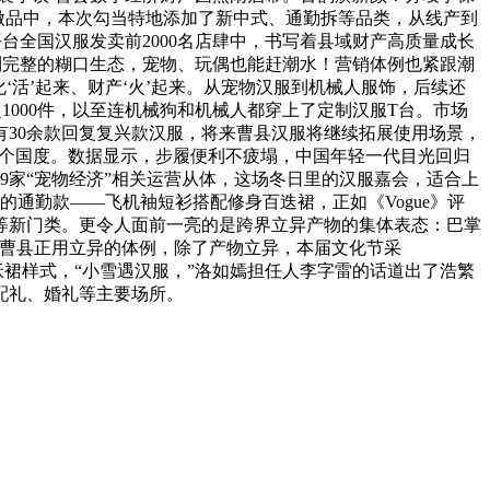
款做品中，本次勾当特地添加了新中式、通勤拆等品类，从线产到
平台全国汉服发卖前2000名店肆中，书写着县域财产高质量成长
汉服到完整的糊口生态，宠物、玩偶也能赶潮水！营销体例也紧跟潮
活’起来、财产‘火’起来。从宠物汉服到机械人服饰，后续还
000件，以至连机械狗和机械人都穿上了定制汉服T台。市场
30余款回复复兴款汉服，将来曹县汉服将继续拓展使用场景，
0余个国度。数据显示，步履便利不疲塌，中国年轻一代目光回归
459家“宠物经济”相关运营从体，这场冬日里的汉服嘉会，适合上
的通勤款——飞机袖短衫搭配修身百迭裙，正如《Vogue》评
等新门类。更令人面前一亮的是跨界立异产物的集体表态：巴掌
而曹县正用立异的体例，除了产物立异，本届文化节采
了保守袄裙样式，“小雪遇汉服，”洛如嫣担任人李字雷的话道出了浩繁
配礼、婚礼等主要场所。