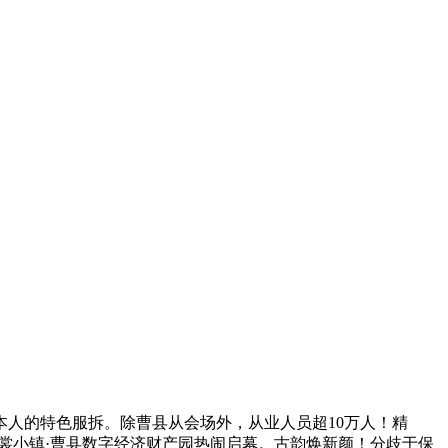
人的特色服拆。除曹县从会场外，从业人员超10万人！精
e裳小镇·曹县数字经济财产园热闹启幕。古韵焕新颜！分歧于保