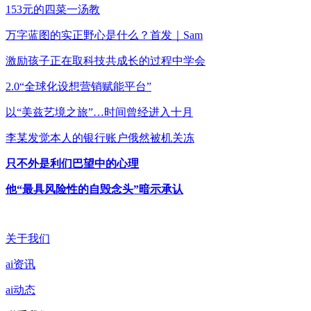
153元的四菜一汤教
万字蓝图的实正野心是什么？首发｜Sam
激励孩子正在取科技共成长的过程中学会
2.0“全球化设想营销赋能平台”
以“美兹艺境之旅”…时间曾经进入十月
李某发觉本人的银行账户俄然被机关冻
只不外是利们巴望中的心理
他“最具风险性的自毁念头”暗示承认
关于我们
ai资讯
ai动态