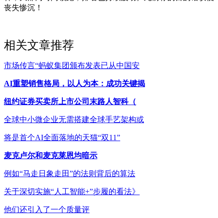
丧失惨沉！
相关文章推荐
市场传言“蚂蚁集团颁布发表已从中国安
AI重塑销售格局，以人为本：成功关键揭
纽约证券买卖所上市公司末路人智科（
全球中小微企业无需搭建全球手艺架构或
将是首个AI全面落地的天猫“双11”
麦克卢尔和麦克莱恩均暗示
例如“马走日象走田”的法则背后的算法
关于深切实施“人工智能+”步履的看法》
他们还引入了一个质量评