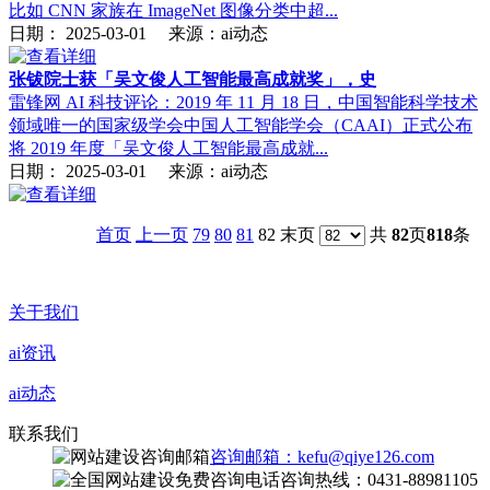
比如 CNN 家族在 ImageNet 图像分类中超...
日期：
2025-03-01
来源：ai动态
张钹院士获「吴文俊人工智能最高成就奖」，史
雷锋网 AI 科技评论：2019 年 11 月 18 日，中国智能科学技术
领域唯一的国家级学会中国人工智能学会（CAAI）正式公布
将 2019 年度「吴文俊人工智能最高成就...
日期：
2025-03-01
来源：ai动态
首页
上一页
79
80
81
82 末页
共
82
页
818
条
关于我们
ai资讯
ai动态
联系我们
咨询邮箱：kefu@qiye126.com
咨询热线：0431-88981105