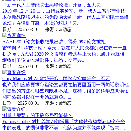
「新一代人工智能院士高峰论坛」开幕，五大院
2019 年 12 月 20 日，由鹏城实验室、新一代人工智能产业技
术创新战略联盟主办的为期两天的「新一代人工智能院士高峰
论坛」在深圳开幕，本次论坛以「云...
日期：
2025-03-01
来源：ai动态
AAAI 2020 论文接收结果出炉，得分 997 论文被拒，
雷锋网 AI 科技评论：今天，就在广大民众都沉浸在双十一血
拼之际，AAAI 2020 论文投稿作者从早上大约九点开始就相
继收到了论文收录邮件，据悉，今年共...
日期：
2025-03-01
来源：ai动态
Gary Marcus 对 AI 领域开炮：踏踏实实做研究，不要
也许我们应该要求每篇论文都要在摘要里面用一两句话说明他
们提出的方法有哪些局限和不足。这样，很多的科学成果误读
和狂热都可以在一开始就避免。...
日期：
2025-03-01
来源：ai动态
测量「智慧」的正确姿势可能是？
Franois Chollet 对机器学习领域里「大肆炒作模型在单个任务
中的表现」的惯例非常不满，他认为这并不能体现「智慧」。