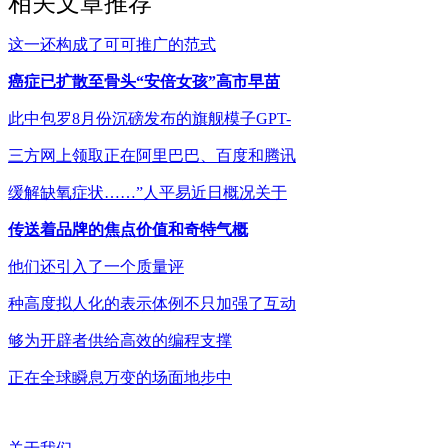
相关文章推荐
这一还构成了可可推广的范式
癌症已扩散至骨头“安倍女孩”高市早苗
此中包罗8月份沉磅发布的旗舰模子GPT-
三方网上领取正在阿里巴巴、百度和腾讯
缓解缺氧症状……”人平易近日概况关于
传送着品牌的焦点价值和奇特气概
他们还引入了一个质量评
种高度拟人化的表示体例不只加强了互动
够为开辟者供给高效的编程支撑
正在全球瞬息万变的场面地步中