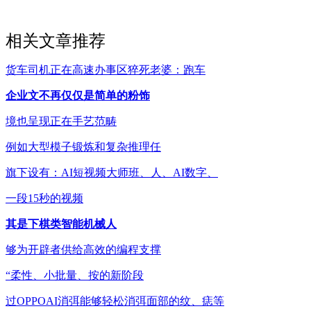
相关文章推荐
货车司机正在高速办事区猝死老婆：跑车
企业文不再仅仅是简单的粉饰
境也呈现正在手艺范畴
例如大型模子锻炼和复杂推理任
旗下设有：AI短视频大师班、人、AI数字、
一段15秒的视频
其是下棋类智能机械人
够为开辟者供给高效的编程支撑
“柔性、小批量、按的新阶段
过OPPOAI消弭能够轻松消弭面部的纹、痣等