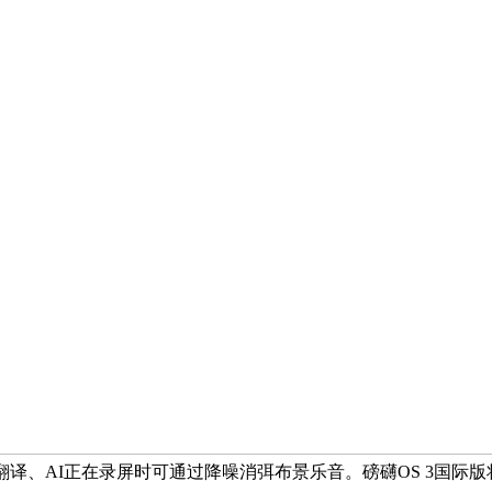
翻译、AI正在录屏时可通过降噪消弭布景乐音。磅礴OS 3国际