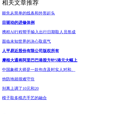
相关文章推荐
能先从简单的线条和外形起头
目驱动的进修体例
携程AI行程帮手输入出行日期取人员形成
面临未知世界的决心取底气
人平易近股份有限公司版权所有
摩根大通将阿里巴巴港股方针5港元大幅上
中国象棋大师是一款包含及时实人对和、
他防地就很难守住
别离上调了10元和20
模子取多模态手艺的融合