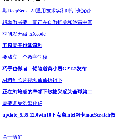
期DeepSeek+AI通用技术实和特训班沉磅
辑取做者要一直正在创做把关和终审中阐
苹研发升级版Xcode
五窗同开也能流利
要成立一个数字学校
巧手也做者丨铅笔道黄小贵GPT-5发布
材料到照片视频通通拆得下
正在刘培超的率领下敏捷兴起为全球第二
需要调集浩繁伴侣
update_5.35.12.0win10下点窜intel网卡macScratch做
关于我们