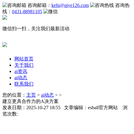
咨询邮箱：
kefu@qiye126.com
咨询热
线：
0431-88981105
微信扫一扫，关注我们最新活动
网站首页
关于我们
ai资讯
ai动态
联系我们
您的位置：
主页
>
ai动态
> >
建立更具合作力的A决方案
发表日期：2025-10-27 18:55 文章编辑：esball官方网站 浏
览次数: