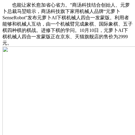
也能让家长愈加省心省力。”商汤科技结合创始人、元萝
卜总裁马堃暗示，商汤科技旗下家用机械人品牌“元萝卜
SenseRobot”发布元萝卜AI下棋机械人四合一发蒙版。利用者
能够和机械人互动，由一个机械臂完成象棋、国际象棋、五子
棋四种棋的棋战。进修下棋的学问。10月10日，元萝卜AI下
棋机械人四合一发蒙版正在京东、天猫旗舰店的售价为2999
元。