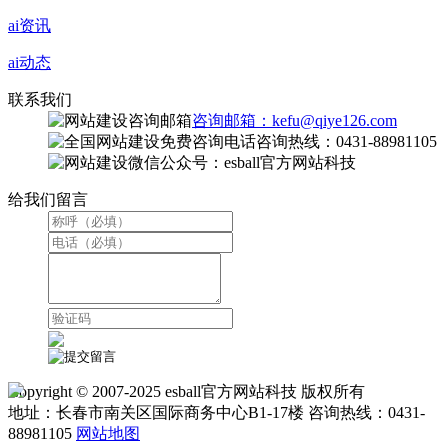
ai资讯
ai动态
联系我们
咨询邮箱：kefu@qiye126.com
咨询热线：0431-88981105
微信公众号：esball官方网站科技
给我们留言
Copyright © 2007-2025 esball官方网站科技 版权所有
地址：长春市南关区国际商务中心B1-17楼 咨询热线：0431-
88981105
网站地图