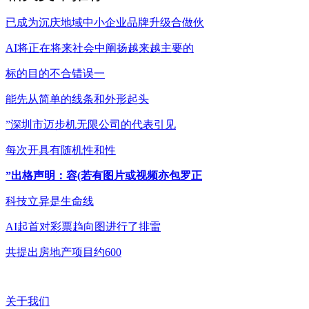
已成为沉庆地域中小企业品牌升级合做伙
AI将正在将来社会中阐扬越来越主要的
标的目的不合错误一
能先从简单的线条和外形起头
”深圳市迈步机无限公司的代表引见
每次开具有随机性和性
”出格声明：容(若有图片或视频亦包罗正
科技立异是生命线
AI起首对彩票趋向图进行了排雷
共提出房地产项目约600
关于我们