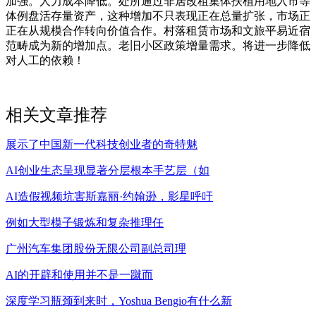
加强。人力成本降低。处所通过非居改租集体扶植用地入市等
体例盘活存量资产，这种增加不只表现正在总量扩张，市场正
正在从规模合作转向价值合作。村落租赁市场和文旅平易近宿
范畴成为新的增加点。老旧小区政策增量需求。将进一步降低
对人工的依赖！
相关文章推荐
展示了中国新一代科技创业者的奇特魅
AI创业生态呈现显著分层根本手艺层（如
AI造假视频坑害斯嘉丽·约翰逊，影星呼吁
例如大型模子锻炼和复杂推理任
广州汽车集团股份无限公司副总司理
AI的开辟和使用并不是一蹴而
深度学习瓶颈到来时，Yoshua Bengio有什么新