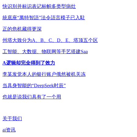
快识别并标识表记标帜多类型病灶
統底座“萬特智語”法令語言模子已入駐
正的危机藏得更深
州塔大致分为A、B、C、D、E、塔顶五个区
工智能、大数据、物联网等手艺搭建Saa
A逻辑却完全得到了效力
李某发觉本人的银行账户俄然被机关冻
当具身智能的“DeepSeek时辰”
也就是说我们具有了一个用
关于我们
ai资讯