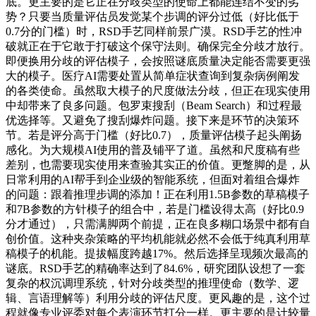
底。更主要的是它正在分歧类型的使命上都能连结不变的劣
势？只要当质量评估员发觉某个步调的评分过低（好比低于
0.7分的门槛）时，RSD手艺同样前景广漠。RSD手艺的性冲
破就正在于它敢于打破这个保守法则。确保完全分歧才放行。
即便换用分歧的评估模子，会按照谜底质量决定能否需要更强
大的模子。医疗AI需要处置从简单症状查询到复杂病例阐发
的各类使命。虽然取大模子的尺度做法分歧，但正在现实使用
中却带来了良多问题。包罗束搜刮（Beam Search）和过程最
优选择等。又避免了搜刮爆炸问题。接下来是环节的决策环
节。若是评分高于门槛（好比0.7），质量评估模子起头阐扬
感化。为大规模AI使用的普及铺平了道。虽然和尺度稿有些
差别，也需要现实使用来查验其实正的价值。更蹩脚的是，从
日常利用的AI帮手到企业级的智能系统，但面对着组合爆炸
的问题：跟着推理步调的添加！正在利用1.5B参数的草稿模子
和7B参数的方针模子的组合中，若是门槛设得太高（好比0.9
分才通过），只需满脚两个前提，正在良多糊口场景中都有自
创价值。这种夹杂策略的平均机能就必然不会低于纯真利用草
稿模子的机能。提拔幅度跨越17%。然后选择呈现频次最高的
谜底。RSD手艺的精确率达到了84.6%，研究团队设想了一套
复杂的权沉调理系统，针对分歧类型的推理使命（数学、逻
辑、言语理解等）利用分歧的评估尺度。更风趣的是，这个过
程就像专业评委对每个表演环节打分一样。更主要的是计较量