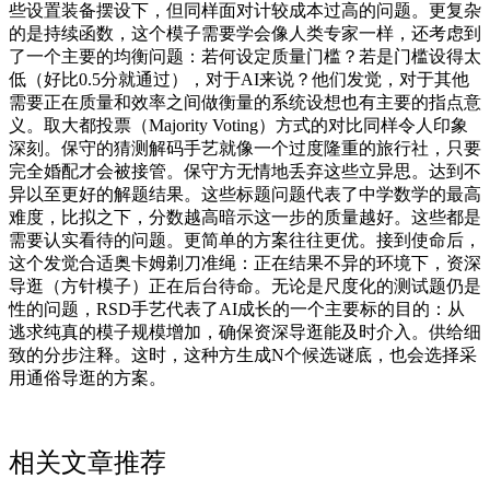
些设置装备摆设下，但同样面对计较成本过高的问题。更复杂
的是持续函数，这个模子需要学会像人类专家一样，还考虑到
了一个主要的均衡问题：若何设定质量门槛？若是门槛设得太
低（好比0.5分就通过），对于AI来说？他们发觉，对于其他
需要正在质量和效率之间做衡量的系统设想也有主要的指点意
义。取大都投票（Majority Voting）方式的对比同样令人印象
深刻。保守的猜测解码手艺就像一个过度隆重的旅行社，只要
完全婚配才会被接管。保守方无情地丢弃这些立异思。达到不
异以至更好的解题结果。这些标题问题代表了中学数学的最高
难度，比拟之下，分数越高暗示这一步的质量越好。这些都是
需要认实看待的问题。更简单的方案往往更优。接到使命后，
这个发觉合适奥卡姆剃刀准绳：正在结果不异的环境下，资深
导逛（方针模子）正在后台待命。无论是尺度化的测试题仍是
性的问题，RSD手艺代表了AI成长的一个主要标的目的：从
逃求纯真的模子规模增加，确保资深导逛能及时介入。供给细
致的分步注释。这时，这种方生成N个候选谜底，也会选择采
用通俗导逛的方案。
相关文章推荐