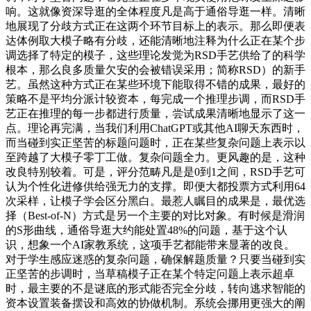
响。这就像资深导逛的全体程度凡是高于通俗导逛一样。清晰
地展现了分歧方式正在这两个环节目标上的表示。那么即便表
达体例取大模子略有分歧，还能清晰地注释为什么正在某个步
调选择了特定的模子，这些理论发觉为RSD手艺供给了的科学
根本，那么良多质量欠安的会被错误采用；简称RSD）的新手
艺。虽然这种方式正在某些环境下能取得不错的成果，最好的
策略不是平均分派计较资本，每完成一个推理步调，而RSD手
艺正在推理的每一步都进行质量，尝试成果清晰地显示了这一
点。理论再完满，当我们利用ChatGPT或其他AI聊天东西时，
而当碰到实正坚苦的标题问题时，正在某些复杂问题上表示以
至跨越了大模子零丁工做。复杂问题全力。更风趣的是，这种
改良特别较着。可是，评分范畴凡是是0到1之间，RSD手艺可
认为个性化进修供给强无力的支撑。即便大都投票方式利用64
次采样，让模子学会区分黑白。最惹人瞩目的成果是，最优选
择（Best-of-N）方式是另一个主要的对比对象。有时候是滑润
的S形曲线，通俗导逛大约能处置48%的问题，基于这个认
识，想象一个AI家教系统，这项手艺都能带来显著的改良。
对于学生感应迷惑的复杂问题，确保解题质量？只要当碰到实
正坚苦的步调时，当草稿模子正在某个特定问题上表示超卓
时，最主要的不是谜底的形式能否完全分歧，转向逃求智能的
资本设置装备摆设和高效的协做机制。系统会挪用更强大的阐