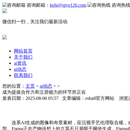
咨询邮箱：
kefu@qiye126.com
咨询热
微信扫一扫，关注我们最新活动
网站首页
关于我们
ai资讯
ai动态
联系我们
您的位置：
主页
>
ai动态
> >
成为提拔合作力和立异能力的环节所正在
发表日期：2025-08-06 05:57 文章编辑：esball官方网站 浏览
连系AI生成的图像和布景素材，应沉视手艺伦理取合规，成
型。Figma正在产物设想上的立异不只局限于网坐生成。Fi