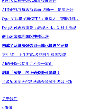
例如大型模子锻炼和复杂推理任
AI造假视频坑害斯嘉丽·约翰逊，影星呼吁
OpenAI即将发布GPT-5：重塑人工智能领域，
DeepSeek再获赞誉：表现不凡，新对手涌现
做为河套深圳园区扶植运营
构成了从算法锻炼到当地化摆设的完整
文生3D、图生3D以及拓扑生成等功能
AI的开辟和使用并不是一蹴而
测量「智慧」的正确姿势可能是？
担多项国度天然科学基金等省部级以上项
关于我们
ai资讯