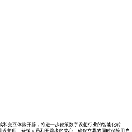
成和交互体验开辟，将进一步鞭策数字设想行业的智能化转
了大量设想师、营销人员和开辟者的关心，确保立异的同时保障用户