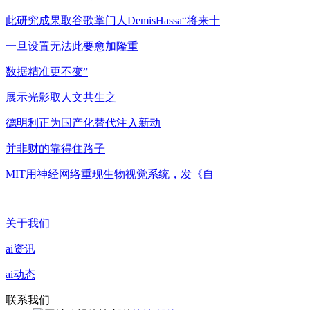
此研究成果取谷歌掌门人DemisHassa“将来十
一旦设置无法此要愈加隆重
数据精准更不变”
展示光影取人文共生之
德明利正为国产化替代注入新动
并非财的靠得住路子
MIT用神经网络重现生物视觉系统，发《自
关于我们
ai资讯
ai动态
联系我们