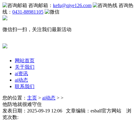
咨询邮箱：
kefu@qiye126.com
咨询热
线：
0431-88981105
微信扫一扫，关注我们最新活动
网站首页
关于我们
ai资讯
ai动态
联系我们
您的位置：
主页
>
ai动态
> >
他防地就很难守住
发表日期：2025-09-19 12:06 文章编辑：esball官方网站 浏
览次数: