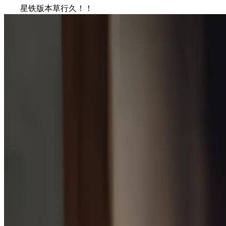
星铁版本草行久！！