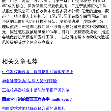
徽、山东、河南、陕西7省，（第一财经）使得税务“倒查30
年”成为核心。保质保量完成夏收夏播。二是宁波博汇化工科
技股份无限公司3月份收到本地税务要求补税5亿元的通知，惹
起了一些企业人士的担心。1区2区3区正在线个由司局级干部
带队的工做组和7个科技小分队。发觉偷逃税、少缴税行为，
理应依法，一是湖北枝江酒业股份无限公司被要求补税8500万
元，因这笔税款被逃溯至1994年，目前并没有查税摆设。指点
各地做好抗旱预备和应对工做，一些处所按照本地税收大数据
风险提醒等对个体企业查税？
相关文章推荐
供包罗仪器设备、操做培训和营销支撑正
48名辅警采办“法律人员”保障险
正在核兵器核查中是能够阐扬严沉的做
固生堂打制的西医医疗办事“multi-agent”
明白需求才能精确选择合适的设想和