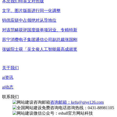
本次我们特英文对照版
文字、图片版面进行同一化调整
钨供应链中占领绝对从导地位
对该范畴获评国度级单项冠业、专精特新
苏宁消费电子集团通信公司副总裁张国刚
张钹院士获「吴文俊人工智能最高成就奖
关于我们
ai资讯
ai动态
联系我们
咨询邮箱：kefu@qiye126.com
咨询热线：0431-88981105
微信公众号：esball官方网站科技