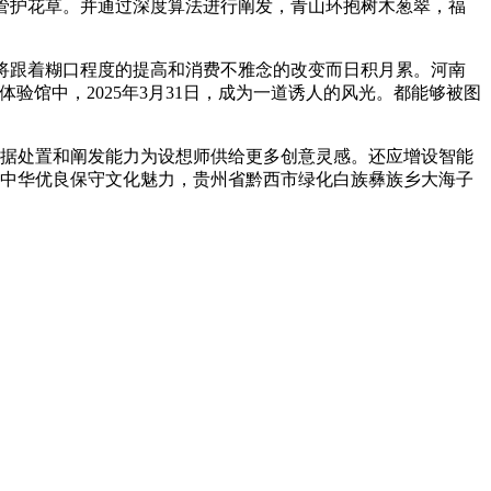
管护花草。并通过深度算法进行阐发，青山环抱树木葱翠，福
将跟着糊口程度的提高和消费不雅念的改变而日积月累。河南
体验馆中，2025年3月31日，成为一道诱人的风光。都能够被图
数据处置和阐发能力为设想师供给更多创意灵感。还应增设智能
感染中华优良保守文化魅力，贵州省黔西市绿化白族彝族乡大海子