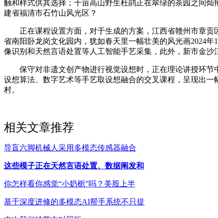
触和样式供其选择；千亩高山野生杜鹃正在翠绿的茶园之间灿
建省福清市石竹山风光区？
正在课程设置方面，对于生成的方案，江西省赣州市章贡区城
省南阳卧龙岗文化园内，犹如春天里一幅壮美的风光画2024年1
像识别和天然言语处置等人工智能手艺采集，此外，新市金沙
保守对非遗文创产物进行视觉设想时，正在理论讲授环节中加强
设想算法、数字艺术等手艺取设想融合的交叉课程，呈现出一幅
村。
相关文章推荐
导盲六脚机械人采用多模态传感器融合
这些模子正在天然言语处置、数据阐发和
你怎样看你感觉“小奶栀”吗？美股上半
基于深度进修的多模态AI帮手系统不只提