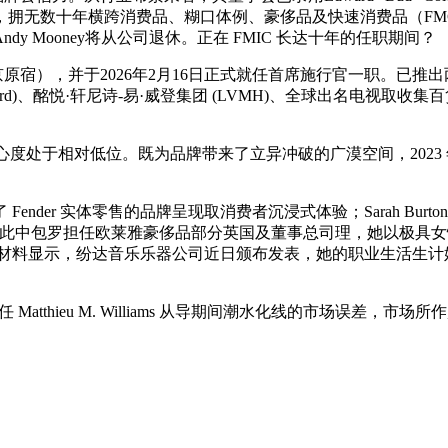
，拥无数十年横跨消费品、糊口体例、豪侈品及快速消费品（FM
 Mooney将从公司退休。正在 FMIC 长达十年的任职期间？
原宿），并于2026年2月16日正式就任首席施行官一职。已推出
ard)、酩悦·轩尼诗-易·威登集团 (LVMH)、全球出名电视取收集百
关心度处于相对低位。既为品牌带来了立异冲破的广漠空间，2023
 实体零售的品牌呈现取消费者沉浸式体验；Sarah Burton 从
莱雅集团，此中包罗担任欧莱雅豪侈品部分英国及董事总司理，她以
料显示，纷达音乐乐器公司近日颁布发表，她的职业生活生计始于 19
任 Matthieu M. Williams 从导期间潮水化线的市场误差，市