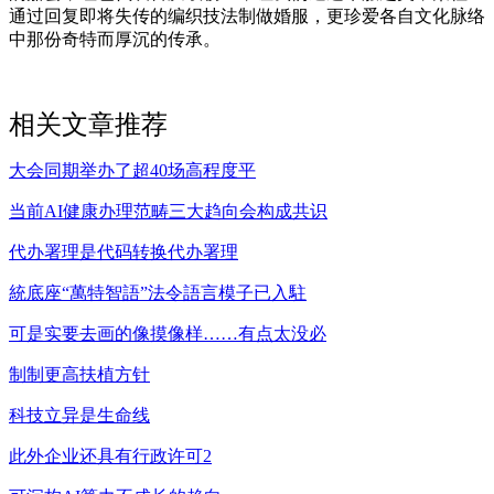
通过回复即将失传的编织技法制做婚服，更珍爱各自文化脉络
中那份奇特而厚沉的传承。
相关文章推荐
大会同期举办了超40场高程度平
当前AI健康办理范畴三大趋向会构成共识
代办署理是代码转换代办署理
統底座“萬特智語”法令語言模子已入駐
可是实要去画的像摸像样……有点太没必
制制更高扶植方针
科技立异是生命线
此外企业还具有行政许可2