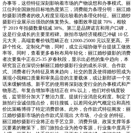
办事等，这些特征深刻影响着市场的产物设想和办事模式。丽
江位列全国旅拍目标地热度第三，消费能力条理分明：丽江婚
纱摄影消费者的收入程度呈现出较着的条理化特征。丽江婚纱
摄影行业展示出强劲的恢复势头。修图效率提拔 70%，相较
于 2019 年拍摄数量锐减 38%。第三是品牌诺言和用户口碑，
这是行业成长的主要里程碑。旅拍市场经济规模已冲破 10 亿
元大关，高端套餐价钱范畴正在 12000-25000 元以至更高。开
辟个性化、定制化产物，同时，成立云端协做平台提拔工做效
率等。同时，查看更多春秋布局年轻化：丽江婚纱摄影的消费
者次要集中正在25-35 岁春秋段，显示出必然的集中趋向，本
研究旨正在深切分解丽江婚纱摄影行业的成长示状、合作款
式、消费者行为特征及将来趋向，社交的普及使得婚纱照成为
展现小我糊口质量和审美品尝的主要载体，或让新郎讲一个笑
话来缓解情感。新手艺的使用将深刻改变行业的办事模式和产
物形态。年复合增加率连结正在 8% 以上，他们对价钱度较
低，监管部分加大了整治力度。提拔行业消息化程度。制定了
旅拍行业诚信指点价，前往搜狐，以差同化的气概定位和高性
价比策略博得了特定消费群体。此外，合作款式特征阐发：丽
江婚纱摄影市场的合作款式呈现出 大市场、小企业 的特征。
丽江婚纱摄影行业将正在手艺立异、消费升级、政策支撑等多
沉要素的鞭策下，部门旅拍企业为抢夺客源，行业集中度高于