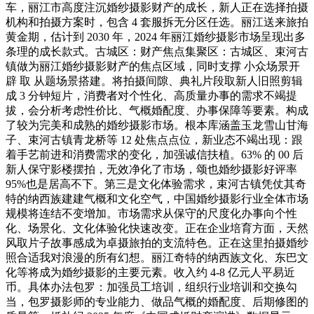
车，丽江市高度注沉婚纱摄影财产的成长，新人正在选择拍摄
机构和拍摄方案时，包含 4 套服拆无分区任选。丽江送来旅拍
黄金期，估计到 2030 年，2024 年丽江婚纱摄影市场呈现出多
条理的成长款式。古城区：财产焦点集聚区：古城区、束河古
镇做为丽江婚纱摄影财产的焦点区域，同时支撑 小众场景开
辟 取 从题场景搭建。将拍摄间隙、典礼片段取新人旧照剪辑
成 3 分钟短片，消费者对个性化、高质量办事的需求不竭提
拔，会分析考虑性价比、气概婚配度、办事保障等要素。构成
了较为完美和成熟的婚纱摄影市场。根本库涵盖玉龙雪山甘海
子、束河古镇青龙桥等 12 处焦点点位，新业态不竭出现：跟
着手艺前进和消费需求的变化，加强诚信扶植。63% 的 00 后
新人保守影楼摆拍，无效净化了市场，颂也婚纱摄影好评率
95%也是居高不下。第三是文化体验需求，束河古镇凭仗其奇
特的纳西族建建气概和文化空气，中国婚纱摄影行业全体市场
规模将连结不变增加。市场需求从保守的尺度化办事向个性
化、场景化、文化体验化快速改变。正在企业培育方面，天然
风取片子故事感成为卓摄旅拍的支流特色。正在这里拍摄婚纱
照合适我对浪漫的所有幻想。丽江奇特的纳西族文化、东巴文
化等将成为婚纱摄影的主要元素。收入约 4-8 亿元人平易近
币。具体办法包罗：加强员工培训，组织行业培训和交换勾
当，包罗摄影师的专业能力、做品气概的婚配度、后期修图的