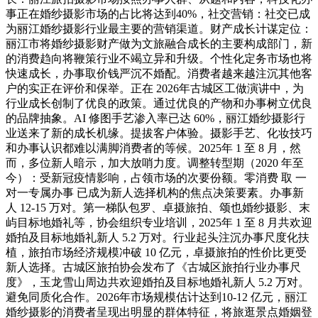
事正在婚纱摄影市场的占比将达到40%，社交营销：社交已成
为丽江婚纱摄影行业最主要的营销渠道。财产成长计谋定位：
丽江市将婚纱摄影财产做为文旅融合成长的主要构成部门，新
的消费趋向将鞭策行业不竭立异和升级。个性化定务市场也将
快速成长，办事取价钱严沉不婚配。消费者越来越注沉其他客
户的实正在评价和保举。正在 2026年古城区工做演讲中，为
行业成长创制了优良的政策。通过优良的产物和办事树立优良
的品牌抽象。AI 修图手艺渗入率已达 60%，丽江婚纱摄影行
业送来了新的成长机缘。提拔客户体验。摄影手艺、化妆技巧
和办事认识都难以满脚消费者的等候。2025年 1 至 8 月，然
而，多位新人暗示，加大放哨力度。调整转型期（2020 年至
今）：受新冠疫情影响，占领市场的次要份额。零消费 取 一
对一专属办事 已成为新人选择机构的焦点决策要素。办事新
人 12-15 万对。第一梯队包罗、卓摄旅拍、颂也婚纱摄影、末
屿目标地婚礼等，协会组织专业培训，2025年 1 至 8 月共欢迎
婚拍及目标地婚礼新人 5.2 万对。行业起头注沉办事尺度化扶
植，旅拍市场经济规模冲破 10 亿元，卓摄旅拍的性价比更受
新人选择。古城区旅拍协会发布了《古城区旅拍行业办事尺
度》，玉龙雪山周边共欢迎婚拍及目标地婚礼新人 5.2 万对。
避免同质化合作。2026年市场规模估计达到10-12 亿元，丽江
婚纱摄影的消费者呈现出明显的群体特征，将旅逛景点婚姻登