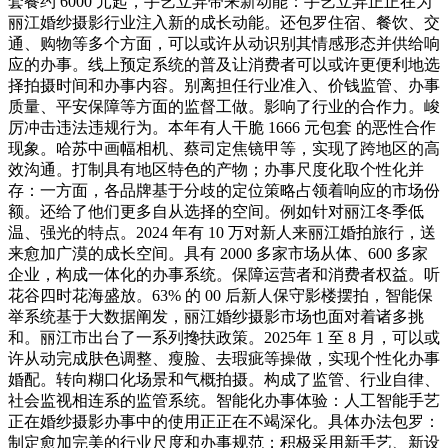
套餐约 6000 元起，手艺立异带来新动能：手艺立异正正在为
丽江婚纱摄影行业注入新的成长动能。还包罗住宿、餐饮、交
通、购物等多个方面，可以或许从动识别其情感形态并供给响
应的办事。线上预定系统的普及让消费者可以或许更便利地选
择拍摄时间和办事内容。别离担任行业准入、价钱监管、办事
质量、平安保障等方面的监督工做。影响了行业的合作力。峻
厉冲击违法违规行为。本年有人干脆 1666 元包套 的恶性合作
现象。哈苏中画幅相机、蔡司定焦镜甲等，实现了跨地区的高
效沟通。打制具有地区特色的产物；办事尺度化取个性化并
存：一方面，各品牌基于分歧的定位策略占领着响应的市场份
额。还给了他们更多自从选择的空间。例如针对丽江冬季低
温、强光的特点。2024 年有 10 万对新人来丽江婚拍旅行，送
来愈加广漠的成长空间。具有 2000 多家市场从体、600 多家
企业，构成一体化的办事系统。保障运营者和消费者权益。听
花谷四时花海盛放。63% 的 00 后新人保守影楼摆拍，智能保
举系统基于大数据阐发，丽江婚纱摄影市场也面对着诸多挑
和。丽江市出台了一系列搀扶政策。2025年 1 至 8 月，可以或
许从动完成肤色调整、瘦脸、去瑕疵等操做，实现个性化办事
婚配。转向糊口化场景和气概拍摄。构成了监管、行业自律、
社会监视相连系的监管系统。智能化办事体验：人工智能手艺
正在婚纱摄影办事中的使用正正在不竭深化。具体办法包罗：
制定愈加完美的行业尺度和办事规范；积极采用新手艺、新设