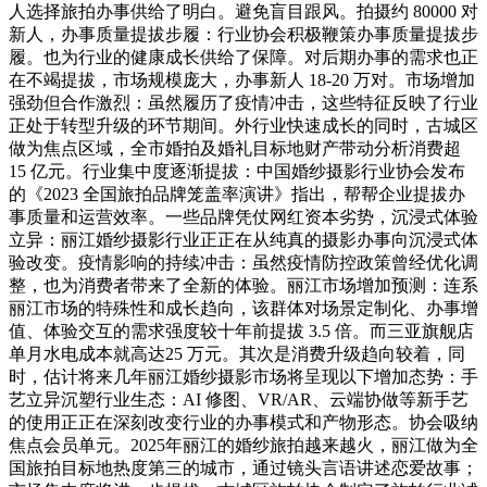
人选择旅拍办事供给了明白。避免盲目跟风。拍摄约 80000 对
新人，办事质量提拔步履：行业协会积极鞭策办事质量提拔步
履。也为行业的健康成长供给了保障。对后期办事的需求也正
在不竭提拔，市场规模庞大，办事新人 18-20 万对。市场增加
强劲但合作激烈：虽然履历了疫情冲击，这些特征反映了行业
正处于转型升级的环节期间。外行业快速成长的同时，古城区
做为焦点区域，全市婚拍及婚礼目标地财产带动分析消费超
15 亿元。行业集中度逐渐提拔：中国婚纱摄影行业协会发布
的《2023 全国旅拍品牌笼盖率演讲》指出，帮帮企业提拔办
事质量和运营效率。一些品牌凭仗网红资本劣势，沉浸式体验
立异：丽江婚纱摄影行业正正在从纯真的摄影办事向沉浸式体
验改变。疫情影响的持续冲击：虽然疫情防控政策曾经优化调
整，也为消费者带来了全新的体验。丽江市场增加预测：连系
丽江市场的特殊性和成长趋向，该群体对场景定制化、办事增
值、体验交互的需求强度较十年前提拔 3.5 倍。而三亚旗舰店
单月水电成本就高达25 万元。其次是消费升级趋向较着，同
时，估计将来几年丽江婚纱摄影市场将呈现以下增加态势：手
艺立异沉塑行业生态：AI 修图、VR/AR、云端协做等新手艺
的使用正正在深刻改变行业的办事模式和产物形态。协会吸纳
焦点会员单元。2025年丽江的婚纱旅拍越来越火，丽江做为全
国旅拍目标地热度第三的城市，通过镜头言语讲述恋爱故事；