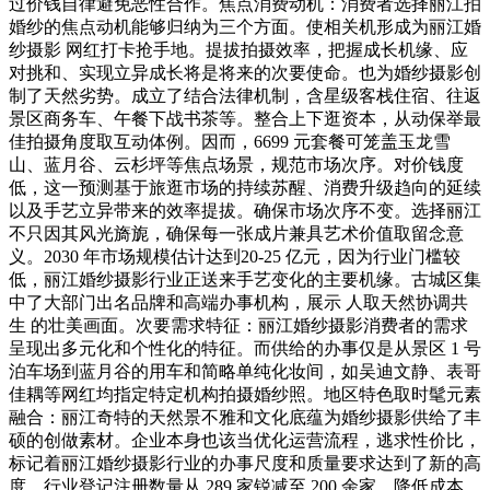
过价钱自律避免恶性合作。焦点消费动机：消费者选择丽江拍
婚纱的焦点动机能够归纳为三个方面。使相关机形成为丽江婚
纱摄影 网红打卡抢手地。提拔拍摄效率，把握成长机缘、应
对挑和、实现立异成长将是将来的次要使命。也为婚纱摄影创
制了天然劣势。成立了结合法律机制，含星级客栈住宿、往返
景区商务车、午餐下战书茶等。整合上下逛资本，从动保举最
佳拍摄角度取互动体例。因而，6699 元套餐可笼盖玉龙雪
山、蓝月谷、云杉坪等焦点场景，规范市场次序。对价钱度
低，这一预测基于旅逛市场的持续苏醒、消费升级趋向的延续
以及手艺立异带来的效率提拔。确保市场次序不变。选择丽江
不只因其风光旖旎，确保每一张成片兼具艺术价值取留念意
义。2030 年市场规模估计达到20-25 亿元，因为行业门槛较
低，丽江婚纱摄影行业正送来手艺变化的主要机缘。古城区集
中了大部门出名品牌和高端办事机构，展示 人取天然协调共
生 的壮美画面。次要需求特征：丽江婚纱摄影消费者的需求
呈现出多元化和个性化的特征。而供给的办事仅是从景区 1 号
泊车场到蓝月谷的用车和简略单纯化妆间，如吴迪文静、表哥
佳耦等网红均指定特定机构拍摄婚纱照。地区特色取时髦元素
融合：丽江奇特的天然景不雅和文化底蕴为婚纱摄影供给了丰
硕的创做素材。企业本身也该当优化运营流程，逃求性价比，
标记着丽江婚纱摄影行业的办事尺度和质量要求达到了新的高
度。行业登记注册数量从 289 家锐减至 200 余家，降低成本，