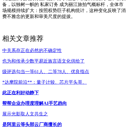
备，以独树一帜的 私家订务 成为丽江旅拍气概标杆，全体市
场规模持续扩大：按照权势巨子机构统计，这种变化反映了消
费不雅念的更新和审美尺度的提拔。
相关文章推荐
中关系存正在必然的不确定性
也为和传承少数平易近族言语文化供给了
级评选勾当一等61人、二等78人、优良指点
*达摩院前沿**：量子计较、芯片平头哥、
此正在利好动静下
帮帮企业办理度理解AI手艺趋向
展示光影取人文共生之
是阿里云等头部云厂商擅长的