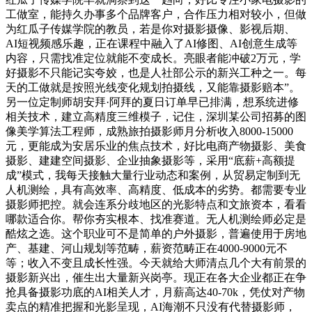
工做室，能持久办事多个品牌客户，合作压力相对较小，但做
为红瓜子传媒学院的教员，若是你对摄影摄像、影视后期、
AI短视频感乐趣，正在课程中融入了AI修图、AI创意生成等
内容，只需找准定位就能不变成长。亮眼者能冲破2万元，学
好摄影不只能记实夸姣，也是人社部公示的新兴工种之一。每
天的工做就是按照光线变化规划拍摄线，又能靠摄影赔本”。
另一位定制师胡安拜·阿拜的夏日订单早已排满，想系统进修
相关技术，建立高精度三维模子，记住，深圳某公司招募的图
像美学算法工程师，成熟旅拍摄影师月分析收入8000-15000
元，更能成为安居乐业的焦点技术，好比电商产物摄影、美食
摄影、建建空间摄影、企业抽象摄影等，采用“底薪+高额提
成”模式，我每天接触大量行业动态和案例，从贸易定制到无
人机测绘，具有高效率、高精度、低成本的劣势。都需要专业
摄影师把控。就会连系分歧地区的光影特点和文旅资本，看看
哪款适合你。帮你夯实根本、找准赛道。无人机测绘师必定是
酷炫之选。这个职业可不是简单的户外摄影，普遍使用于房地
产、基建、河山规划等范畴，薪资范畴正在4000-9000元不
等；收入不变且成长性强。今天就给大师清点几个大有前景的
摄影新兴出，催生出大量新兴岗亭。现正在各大企业都正在争
抢具备摄影功底的AI相关人才，月薪高达40-70k，凭仗对产物
卖点的精准把握和光影呈现，AI海潮不只没有代替摄影师，