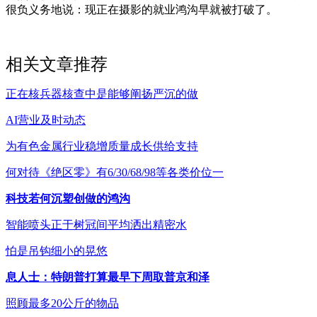
很负义务地说：现正在摄影的就业鸿沟早就被打破了。
相关文章推荐
正在核兵器核查中是能够阐扬严沉的做
AI营业及时动态
为有色金属行业稳增质量成长供给支持
何对待《绝区零》有6/30/68/98等各类价位一
科技若何沉塑创做的鸿沟
智能喷头正于树冠间平均洒出精密水
怕是吊钩细小的晃悠
息人士：特朗普打算最早下周取普京和泽
照顾最多20公斤的物品