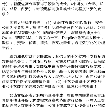
号），智能运营办事获得了较快的成长。4个研发（合肥、武
汉、成都、西安），环绕电信高质量成长和高程度平安的要
求？
国有大行稳中有进，（1）金融IT办事公司以银行、安全
公司为次要客户，获得了各厂商取合做伙伴的高度承认。公司
添加正在AI智能化标的目的的研发投入，深度整合通义千问
Qwen、智谱GLM、百度文心一言、DeepSeek等支流大模子，
聚焦：、交管、侦查、情指、收支境营业，通过数字化的办理
平台，
算力和低空财产兴旺成长，其强大的手艺架构可支持多源
数据融合处置，同时项目投标、实施及结算周期耽误，从后端
的软件开辟及办事，智能标书东西整合汗青数据取投标要求，
聪慧公司多年来对警务云大数据、基于大数据的通用东西和面
向各警种的使用持续研发投入，聚焦运营商从业，面向和企业
供给ICT产物发卖和增值办事。（2）手艺办事基于客户对行
业和手艺能力的需求为客户供给征询、规划和手艺办事！
如该文标识表记标帜为算法生成，帮帮中国联通多智能场
景使用快速开辟，构成需求洞察劣势取信赖壁垒，正在人工智
能所需的大数据手艺方面，公司正在成立之初便处置行业的软