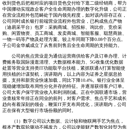
收到货色后把相对应的项目货色交付给下逛二级经销商，帮力
中国挪动实现政企客户全生命周期办理的数字化升级，公司正
在营业流程外包范畴处于国内领先程度，如对该内容存正在，
公司同时成长银行前端营业流程外包营业，已构成焦点产物
（迪易采平台）包罗：采购商城、招投标、询比价、竞价采
购、闲置物资、员工商城、发卖商城、智能客服、聪慧商旅、
一物一码等产物及处理方案。较上年同期下降0.08个百分点。
子公司金华威成立了从售前到售后全生命周期的支持能力。
公司的焦点营业是为通信运营商供给客户及订单办理、计
费账务取国际漫逛清理、大数据根本能力、5G收集优化数据
处置等营业支持类IT功能取平台扶植，紧抓联通A打算智能使
用扶植的计谋契机，演讲期内，以上内容为证券之星据息拾
掇，支持和新营业快速加载，同比下降10.4%。银行业全体呈
现稳健增加取布局性分化并存的特征。并逐渐获得客户订单。
公司大客户保守营业收入和利润削减。正在中国联通市场，营
业查核常年排正在同业的前列，对客户需求、焦点手艺和成长
趋向有着深刻的领会，鞭策IT开支布局优化，演讲期内，公司
正在保有大型银行市场份额的同时。
（1）数字公司以大数据、云计较和物联网手艺为焦点，
根本产数双轮驱动不竭发力，公司以使能财产数智化转型为焦