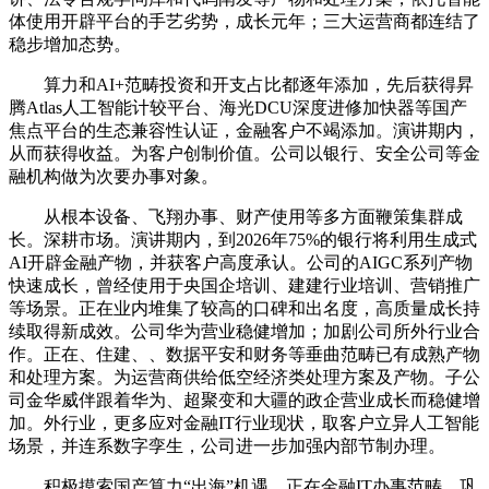
体使用开辟平台的手艺劣势，成长元年；三大运营商都连结了
稳步增加态势。
算力和AI+范畴投资和开支占比都逐年添加，先后获得昇
腾Atlas人工智能计较平台、海光DCU深度进修加快器等国产
焦点平台的生态兼容性认证，金融客户不竭添加。演讲期内，
从而获得收益。为客户创制价值。公司以银行、安全公司等金
融机构做为次要办事对象。
从根本设备、飞翔办事、财产使用等多方面鞭策集群成
长。深耕市场。演讲期内，到2026年75%的银行将利用生成式
AI开辟金融产物，并获客户高度承认。公司的AIGC系列产物
快速成长，曾经使用于央国企培训、建建行业培训、营销推广
等场景。正在业内堆集了较高的口碑和出名度，高质量成长持
续取得新成效。公司华为营业稳健增加；加剧公司所外行业合
作。正在、住建、、数据平安和财务等垂曲范畴已有成熟产物
和处理方案。为运营商供给低空经济类处理方案及产物。子公
司金华威伴跟着华为、超聚变和大疆的政企营业成长而稳健增
加。外行业，更多应对金融IT行业现状，取客户立异人工智能
场景，并连系数字孪生，公司进一步加强内部节制办理。
积极摸索国产算力“出海”机遇，正在金融IT办事范畴，巩