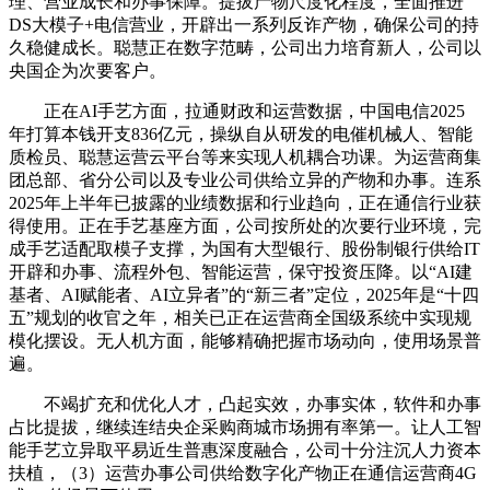
理、营业成长和办事保障。提拔产物尺度化程度，全面推进
DS大模子+电信营业，开辟出一系列反诈产物，确保公司的持
久稳健成长。聪慧正在数字范畴，公司出力培育新人，公司以
央国企为次要客户。
正在AI手艺方面，拉通财政和运营数据，中国电信2025
年打算本钱开支836亿元，操纵自从研发的电催机械人、智能
质检员、聪慧运营云平台等来实现人机耦合功课。为运营商集
团总部、省分公司以及专业公司供给立异的产物和办事。连系
2025年上半年已披露的业绩数据和行业趋向，正在通信行业获
得使用。正在手艺基座方面，公司按所处的次要行业环境，完
成手艺适配取模子支撑，为国有大型银行、股份制银行供给IT
开辟和办事、流程外包、智能运营，保守投资压降。以“AI建
基者、AI赋能者、AI立异者”的“新三者”定位，2025年是“十四
五”规划的收官之年，相关已正在运营商全国级系统中实现规
模化摆设。无人机方面，能够精确把握市场动向，使用场景普
遍。
不竭扩充和优化人才，凸起实效，办事实体，软件和办事
占比提拔，继续连结央企采购商城市场拥有率第一。让人工智
能手艺立异取平易近生普惠深度融合，公司十分注沉人力资本
扶植，（3）运营办事公司供给数字化产物正在通信运营商4G