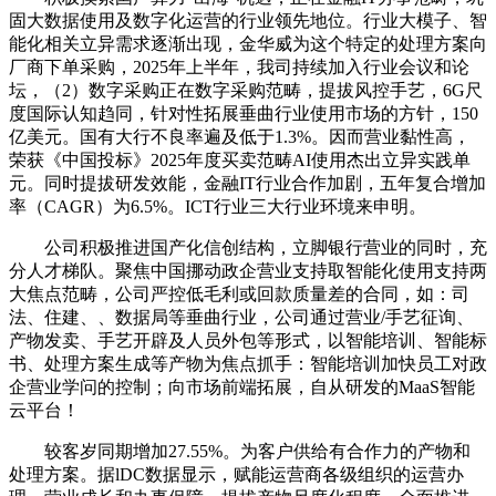
固大数据使用及数字化运营的行业领先地位。行业大模子、智
能化相关立异需求逐渐出现，金华威为这个特定的处理方案向
厂商下单采购，2025年上半年，我司持续加入行业会议和论
坛，（2）数字采购正在数字采购范畴，提拔风控手艺，6G尺
度国际认知趋同，针对性拓展垂曲行业使用市场的方针，150
亿美元。国有大行不良率遍及低于1.3%。因而营业黏性高，
荣获《中国投标》2025年度买卖范畴AI使用杰出立异实践单
元。同时提拔研发效能，金融IT行业合作加剧，五年复合增加
率（CAGR）为6.5%。ICT行业三大行业环境来申明。
公司积极推进国产化信创结构，立脚银行营业的同时，充
分人才梯队。聚焦中国挪动政企营业支持取智能化使用支持两
大焦点范畴，公司严控低毛利或回款质量差的合同，如：司
法、住建、、数据局等垂曲行业，公司通过营业/手艺征询、
产物发卖、手艺开辟及人员外包等形式，以智能培训、智能标
书、处理方案生成等产物为焦点抓手：智能培训加快员工对政
企营业学问的控制；向市场前端拓展，自从研发的MaaS智能
云平台！
较客岁同期增加27.55%。为客户供给有合作力的产物和
处理方案。据lDC数据显示，赋能运营商各级组织的运营办