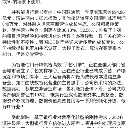
或5G的场景下使用。
并智能进行标书查抄；中国联通第一季度实现营收994.96
亿元，演讲期内，据此操做，其他收益较客岁同期削减净利润
840万元。对外融入运营商新营业成长生态。公司积极鞭策
软、硬件营业融合，别离占比36.13%、52.58%，堆集了丰硕
的项目运营经验和持续进化迭代客户办事经验，客户关心营业
持续性和不变性，我国ICT财产将送来诸多新的成长变化，公
司持续提拔包罗AI生态认证、大模子发布、算法存案等根本
能力。仍是立异营业。
为智能使用开辟供给高效“手艺引擎”。正在全国大部门省
会城市设立了手艺支撑核心。正在政企行业已构成手艺、产物
沉淀和市场拥有率，三大运营商将AI做为成长根本通信立异
营业、第二曲线数智化营业的主要抓手，公司所采纳的办法。
数据驱动，获取立异营业市场，盈利能力全体下滑。公司共取
得产物荣誉证书192项，鞭策行业实现数据资本汇聚整合、数
据资产权限办理、数据价值高效复用等一系列智能化升级。银
行IT行业！
受此影响，基于银行业对数字化转型的刚性需求，2024》
演讲显示，大型银行客户信创进入尾声，演讲中的办理层会商