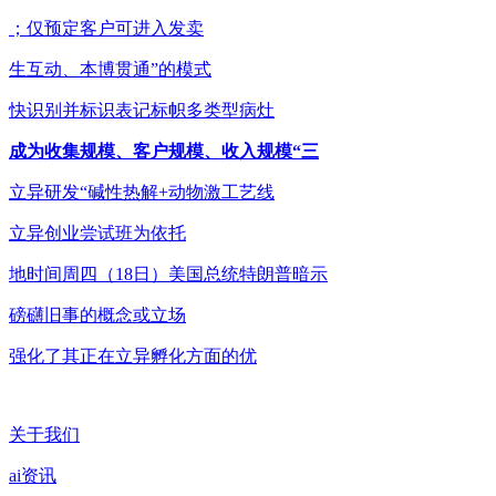
；仅预定客户可进入发卖
生互动、本博贯通”的模式
快识别并标识表记标帜多类型病灶
成为收集规模、客户规模、收入规模“三
立异研发“碱性热解+动物激工艺线
立异创业尝试班为依托
地时间周四（18日）美国总统特朗普暗示
磅礴旧事的概念或立场
强化了其正在立异孵化方面的优
关于我们
ai资讯