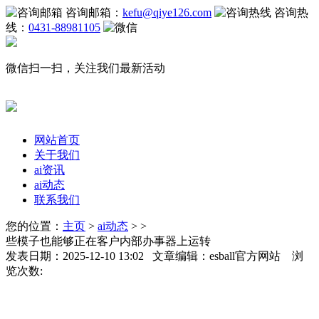
咨询邮箱：
kefu@qiye126.com
咨询热
线：
0431-88981105
微信扫一扫，关注我们最新活动
网站首页
关于我们
ai资讯
ai动态
联系我们
您的位置：
主页
>
ai动态
> >
些模子也能够正在客户内部办事器上运转
发表日期：2025-12-10 13:02 文章编辑：esball官方网站 浏
览次数: