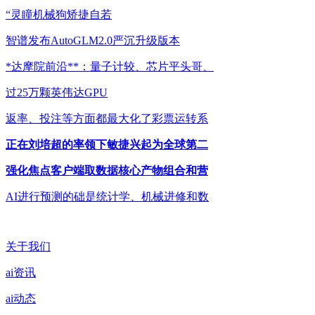
“灵瞳机械狗矫捷自若
智谱发布AutoGLM2.0严沉升级版本
*达摩院前沿**：量子计较、芯片平头哥、
过25万颗英伟达GPU
返率、投注等方面都最大化了彩票运转系
正在刘培超的率领下敏捷兴起为全球第二
强化焦点客户端取数据核心产物组合和营
AI进行预测的础是统计学、机械进修和数
关于我们
ai资讯
ai动态