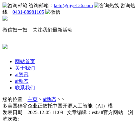
咨询邮箱：
kefu@qiye126.com
咨询热
线：
0431-88981105
微信扫一扫，关注我们最新活动
网站首页
关于我们
ai资讯
ai动态
联系我们
您的位置：
主页
>
ai动态
> >
多美国硅谷企业正依托中国开源人工智能（AI）模
发表日期：2025-12-05 11:09 文章编辑：esball官方网站 浏
览次数: