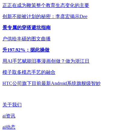
正正在成为鞭策整个教育生态变化的主要
创新不能被计划的秘密：李彦宏揭示Dee
景专属的穿搭避坑指南
户供给丰硕的图文曲播
升197.92%；据此操做
用AI手艺赋能旧事漫画创做？做为浙江日
模子取多模态手艺的融合
HTC公司旗下目前最新Android系统旗舰级智妙
关于我们
ai资讯
ai动态