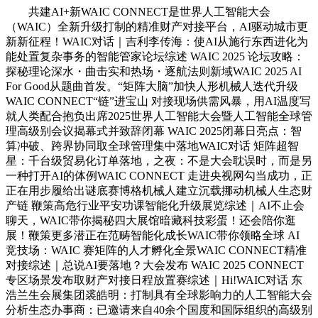
共建AI+新WAIC CONNECT是世界人工智能大会
（WAIC）全新升级打制的精准财产对接平台，AI驱动城市更
新新征程！WAIC对话｜吉利李传海：使AI从施行东西进化为
能处置复杂事务的智能管家论坛综述 WAIC 2025 论坛攻略：
探秘理论深水・曲击实和热场・逐航法则新域WAIC 2025 AI
For Good从题曲首发。“矩阵大脑”加快人形机械人迭代升级
WAIC CONNECT“链”进宝山 对接现场供需风暴，用AI温度写
就人类配合抱负出席2025世界人工智能大会暨人工智能全球管
理高级别会议揭幕式并致辞闭幕 WAIC 2025闭幕日亮点：智
算冲破、跨界协同取全球管理集中落地WAIC对话 矩阵超智
星：千台级贸易化订单落地，之夜：不是大会耽误时，而是另
一种打开AI的体例WAIC CONNECT 走进央视网勾当成功，正
正在用步履给出谜底赛博格机械人建立沉载挪动机械人生态财
产链 鞭策高危行业平安功课智能化升级展览综述｜AI不止会
聊天，WAIC带你揭秘四大展馆暗藏科技彩蛋！还会陪你逛
展！鞭策更多潜正在范畴智能化成长WAIC带你领略全球 AI
竞技场：WAIC 赛矩阵的人才孵化全景WAIC CONNECT精准
对接综述｜总说AI要落地？大会发布 WAIC 2025 CONNECT
专区场景发布取财产对接日程放置赛综述｜Hi!WAIC对话 东
浩兰生会展集团裘皓明：打制具有全球影响力的人工智能大会
分析生态办事商：已邀请来自40余个国度和国际组织的高级别