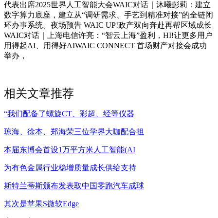
代表出席2025世界人工智能大会WAIC对话｜沐曦彭莉：建立
数字算力底座，建立从“调研需求、手艺到精准对接”的全链闭
环办事系统。夜场预告 WAIC UP!政产双向奔赴再帮区域成长
WAIC对话｜上海电信许亮：“智云上海”盈利，HI!让更多用户
用得起AI、用得好AIWAIC CONNECT 首场财产对接会成功
举办，
相关文章推荐
“我们配备了螺旋CT、彩超、经等仪器
琼海、徐本、郑海荣三位学界大咖配合担
本届东博会首设1万平方米人工智能(AI
为有色金属行业稳增质量成长供给支持
斯特兰蒂斯颁布发表取中国零跑汽车成球
其次是苹果S微软Edge