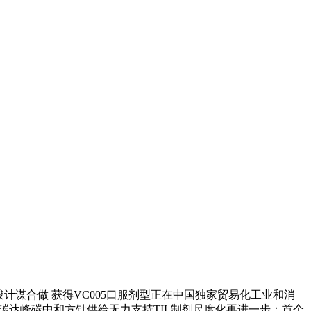
计谋合做 获得VC005口服剂型正在中国独家贸易化工业和消
碳达峰碳中和方针供给无力支持TIL制剂尺度化再进一步：首个