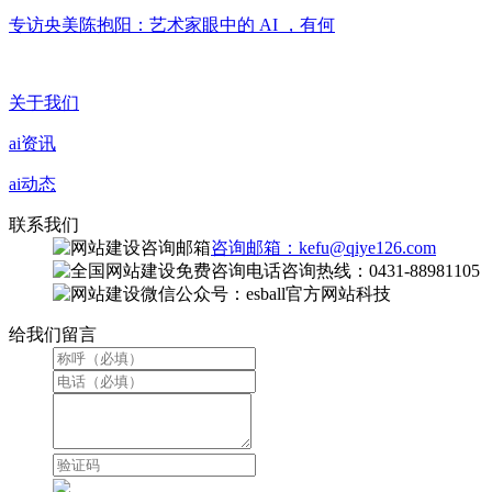
专访央美陈抱阳：艺术家眼中的 AI ，有何
关于我们
ai资讯
ai动态
联系我们
咨询邮箱：kefu@qiye126.com
咨询热线：0431-88981105
微信公众号：esball官方网站科技
给我们留言